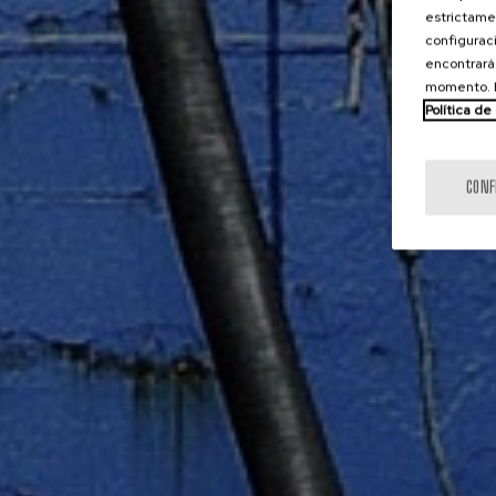
estrictamen
configuraci
encontrará
momento. E
Política de
CONF