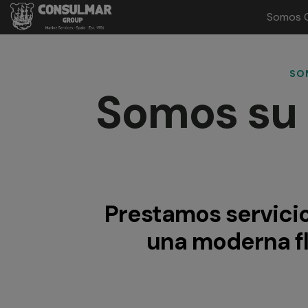
Somos 
Main
Menu
ES
SO
Somos su 
Prestamos servici
una moderna f