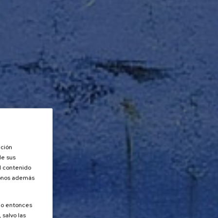
ación
de sus
el contenido
donos además
olo entonces
 salvo las