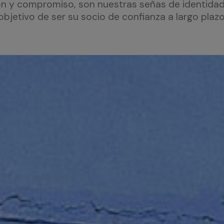
ión y compromiso, son nuestras señas de identidad
objetivo de ser su socio de confianza a largo plazo