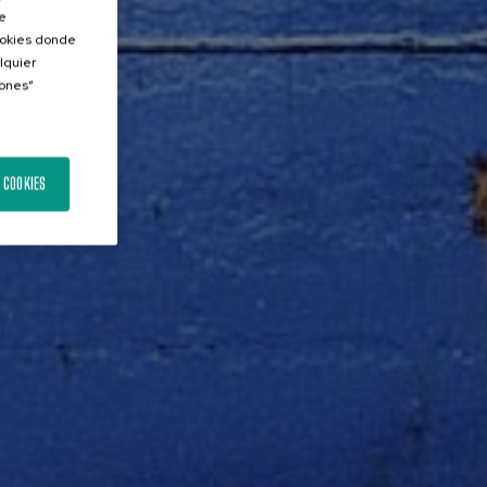
de
Cookies donde
lquier
iones”
 COOKIES