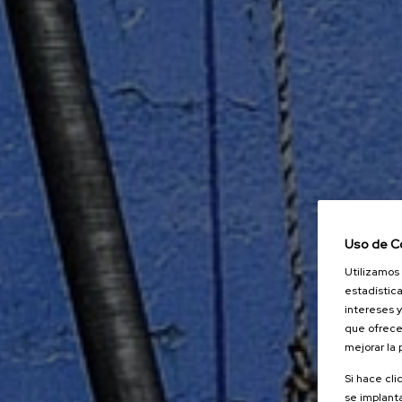
Uso de C
Utilizamos 
estadística
intereses y
que ofrece
mejorar la
Si hace cli
se implanta