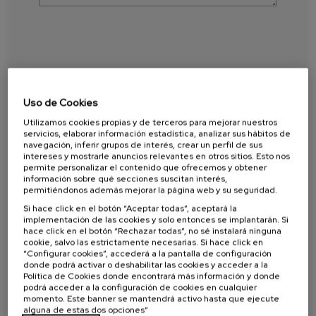
Uso de Cookies
Utilizamos cookies propias y de terceros para mejorar nuestros
servicios, elaborar información estadística, analizar sus hábitos de
Anti spam: Escribe con letra el resultado de
navegación, inferir grupos de interés, crear un perfil de sus
sumar ocho y el número seis
intereses y mostrarle anuncios relevantes en otros sitios. Esto nos
permite personalizar el contenido que ofrecemos y obtener
información sobre qué secciones suscitan interés,
permitiéndonos además mejorar la página web y su seguridad.
Responde a esta pregunta para verificar que
Si hace click en el botón “Aceptar todas”, aceptará la
no eres un robot.
implementación de las cookies y solo entonces se implantarán. Si
hace click en el botón “Rechazar todas”, no sé instalará ninguna
cookie, salvo las estrictamente necesarias. Si hace click en
“Configurar cookies”, accederá a la pantalla de configuración
He leído y acepto la
Política de privacidad
.
donde podrá activar o deshabilitar las cookies y acceder a la
Política de Cookies donde encontrará más información y donde
podrá acceder a la configuración de cookies en cualquier
Responsable del tratamiento: Consulmar.
momento. Este banner se mantendrá activo hasta que ejecute
alguna de estas dos opciones”
Los datos recogidos en este formulario tienen la finalidad de