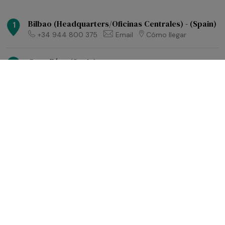
Bilbao (Headquarters/Oficinas Centrales) - (Spain)
1
+34 944 800 375
Email
Cómo llegar
Castellón - (Spain)
2
+34 964 282 313
Email
Cómo llegar
Algeciras / Tarifa - (Spain)
3
+34 956 572 545
Email
Cómo llegar
Ceuta - (Spain)
4
+34 956 506 750
Email
Cómo llegar
Tanger Med (Barge Marpol I) - (Morocco)
5
+212 5 39 32 55 53
Email
Cómo llegar
Tanger Med (Lubrifiants) - (Morocco)
6