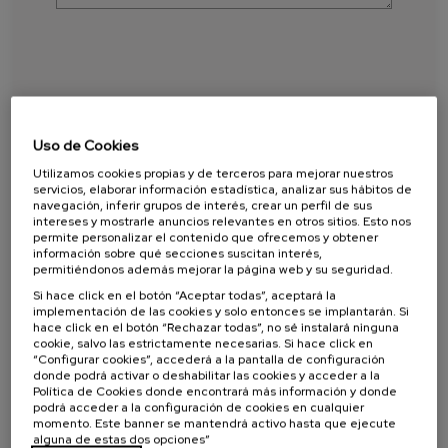
Uso de Cookies
Utilizamos cookies propias y de terceros para mejorar nuestros
servicios, elaborar información estadística, analizar sus hábitos de
Anti spam: Escribe con letra el resultado de
navegación, inferir grupos de interés, crear un perfil de sus
sumar cinco y el número cuatro
intereses y mostrarle anuncios relevantes en otros sitios. Esto nos
permite personalizar el contenido que ofrecemos y obtener
información sobre qué secciones suscitan interés,
permitiéndonos además mejorar la página web y su seguridad.
Responde a esta pregunta para verificar que
Si hace click en el botón “Aceptar todas”, aceptará la
no eres un robot.
implementación de las cookies y solo entonces se implantarán. Si
hace click en el botón “Rechazar todas”, no sé instalará ninguna
cookie, salvo las estrictamente necesarias. Si hace click en
“Configurar cookies”, accederá a la pantalla de configuración
He leído y acepto la
Política de privacidad
.
donde podrá activar o deshabilitar las cookies y acceder a la
Política de Cookies donde encontrará más información y donde
podrá acceder a la configuración de cookies en cualquier
Responsable del tratamiento: Consulmar.
momento. Este banner se mantendrá activo hasta que ejecute
alguna de estas dos opciones”
Los datos recogidos en este formulario tienen la finalidad de