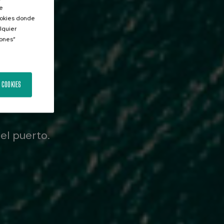
de
Cookies donde
lquier
iones”
OPL)
 COOKIES
el puerto.