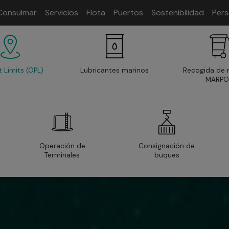
Consulmar
Servicios
Flota
Puertos
Sostenibilidad
Per
t Limits (OPL)
Lubricantes marinos
Recogida de 
MARPO
Operación de
Consignación de
Terminales
buques