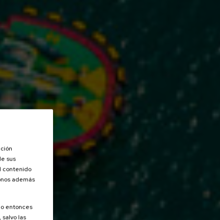
ación
de sus
el contenido
donos además
olo entonces
 salvo las