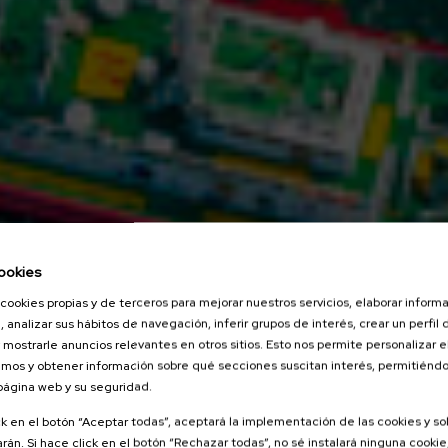
ookies
cookies propias y de terceros para mejorar nuestros servicios, elaborar inform
, analizar sus hábitos de navegación, inferir grupos de interés, crear un perfil 
 mostrarle anuncios relevantes en otros sitios. Esto nos permite personalizar 
mos y obtener información sobre qué secciones suscitan interés, permitién
 página web y su seguridad.
ck en el botón “Aceptar todas”, aceptará la implementación de las cookies y s
rán. Si hace click en el botón “Rechazar todas”, no sé instalará ninguna cookie,