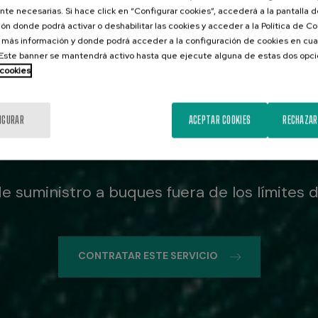
te necesarias. Si hace click en “Configurar cookies”, accederá a la pantalla 
ón donde podrá activar o deshabilitar las cookies y acceder a la Política de 
 más información y donde podrá acceder a la configuración de cookies en cua
ste banner se mantendrá activo hasta que ejecute alguna de estas dos opc
 cookies
 Port Limits (
IGURAR
ACEPTAR COOKIES
RECHAZAR
de suministro a buques fuera de los límites d
CONTRATAR ESTE SERVICIO