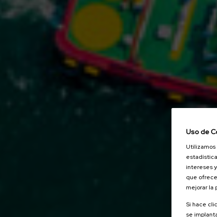
Uso de C
Utilizamos 
estadística
intereses y
que ofrece
mejorar la
Si hace cli
se implanta