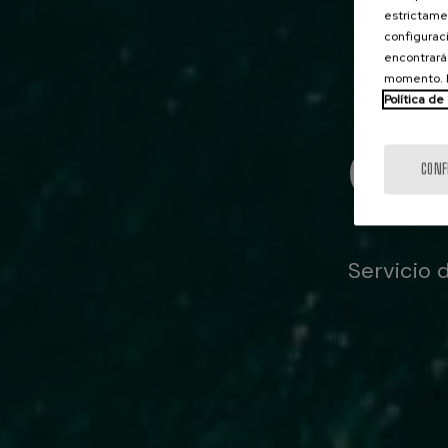
estrictamen
configuraci
encontrará
momento. E
Política de
Off
CONF
Servicio 