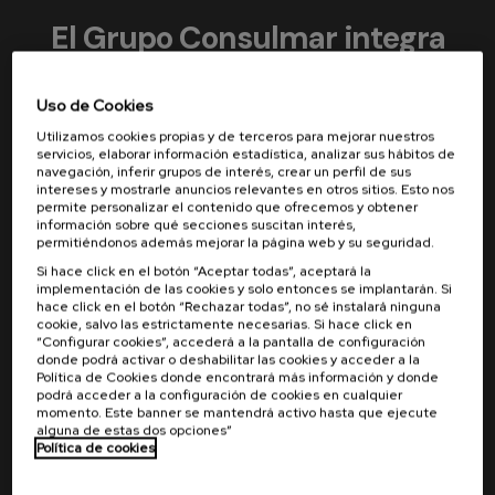
El Grupo Consulmar integra
empresas especializadas en
Uso de Cookies
servicios marítimos, operando
Utilizamos cookies propias y de terceros para mejorar nuestros
en España, Marruecos y Guinea
servicios, elaborar información estadística, analizar sus hábitos de
navegación, inferir grupos de interés, crear un perfil de sus
intereses y mostrarle anuncios relevantes en otros sitios. Esto nos
Bissau, con un profundo
permite personalizar el contenido que ofrecemos y obtener
información sobre qué secciones suscitan interés,
conocimiento del entorno local y
permitiéndonos además mejorar la página web y su seguridad.
Si hace click en el botón “Aceptar todas”, aceptará la
una sólida implantación en cada
implementación de las cookies y solo entonces se implantarán. Si
hace click en el botón “Rechazar todas”, no sé instalará ninguna
mercado.
cookie, salvo las estrictamente necesarias. Si hace click en
“Configurar cookies”, accederá a la pantalla de configuración
donde podrá activar o deshabilitar las cookies y acceder a la
Política de Cookies donde encontrará más información y donde
podrá acceder a la configuración de cookies en cualquier
Trabajamos en los 3 países de forma coordinada
momento. Este banner se mantendrá activo hasta que ejecute
desde los puertos de Bilbao, Castellón, Algeciras,
alguna de estas dos opciones”
Política de cookies
Tánger, Ceuta, Tánger Med y Bissau.