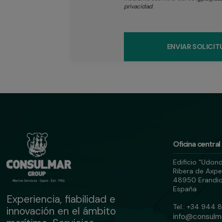
privacidad
.
Oficina central
Edificio "Udon
Ribera de Axpe
48950 Erandio
España
Experiencia, fiabilidad e
Tel.: +34 944 
innovación en el ámbito
info@consulm