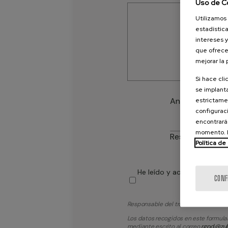
Uso de C
Utilizamos 
estadística
intereses y
que ofrece
mejorar la
Si hace cli
se implanta
Anti spam: Escr
estrictamen
configuraci
encontrará
momento. E
Responde a esta
Política de
He leído y acepto la
Políti
CONF
Responsable del tratamiento: Cons
Los datos recogidos en este formular
mediante escrito al correo
rgpd@zub