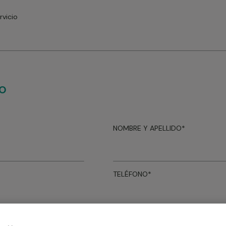
rvicio
TO
NOMBRE Y APELLIDO*
TELÉFONO*