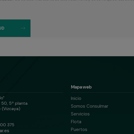
Mapa web
do"
Inicio
 50, 5º planta.
Somos Consulmar
 (Vizcaya)
Servicios
Flota
800 375
Puertos
ar.es