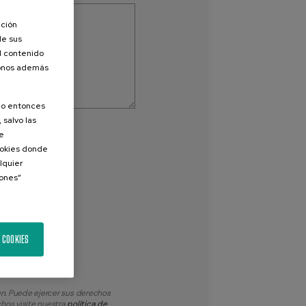
ación
de sus
el contenido
donos además
olo entonces
 salvo las
de
Cookies donde
lquier
iones”
 COOKIES
en. Puede ejercer sus derechos
hos visite nuestra
política de