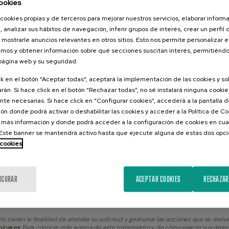
ookies
cookies propias y de terceros para mejorar nuestros servicios, elaborar inform
, analizar sus hábitos de navegación, inferir grupos de interés, crear un perfil 
 mostrarle anuncios relevantes en otros sitios. Esto nos permite personalizar 
mos y obtener información sobre qué secciones suscitan interés, permitién
 página web y su seguridad.
ck en el botón “Aceptar todas”, aceptará la implementación de las cookies y s
rán. Si hace click en el botón “Rechazar todas”, no sé instalará ninguna cookie,
ibe con letra el resultado de sumar cinco y el número cuatro
te necesarias. Si hace click en “Configurar cookies”, accederá a la pantalla 
ón donde podrá activar o deshabilitar las cookies y acceder a la Política de 
 más información y donde podrá acceder a la configuración de cookies en cua
ste banner se mantendrá activo hasta que ejecute alguna de estas dos opc
 pregunta para verificar que no eres un robot.
 cookies
ca de privacidad
.
IGURAR
ACEPTAR COOKIES
RECHAZAR
ulmar
io tienen la finalidad de atender su solicitud y gestionar las acciones que se deriv
icar.es
. Para conocer más acerca de este tratamiento y de cómo ejercer sus derec