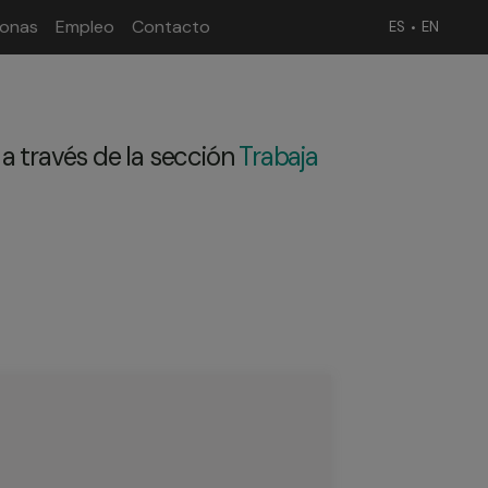
sonas
Empleo
Contacto
ES
EN
a través de la sección
Trabaja